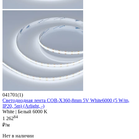
041701(1)
Светодиодная лента COB-X360-8mm 5V White6000 (5 W/m,
IP20, 5m) (Arlight, -)
White | Белый 6000 K
84
1 262
₽/м
Нет в наличии