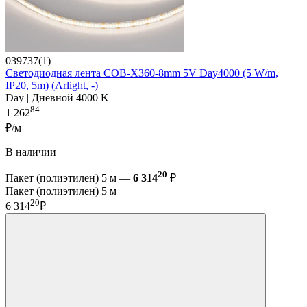
039737(1)
Светодиодная лента COB-X360-8mm 5V Day4000 (5 W/m,
IP20, 5m) (Arlight, -)
Day | Дневной 4000 K
84
1 262
₽/м
В наличии
20
Пакет (полиэтилен) 5 м —
6 314
₽
Пакет (полиэтилен) 5 м
20
6 314
₽