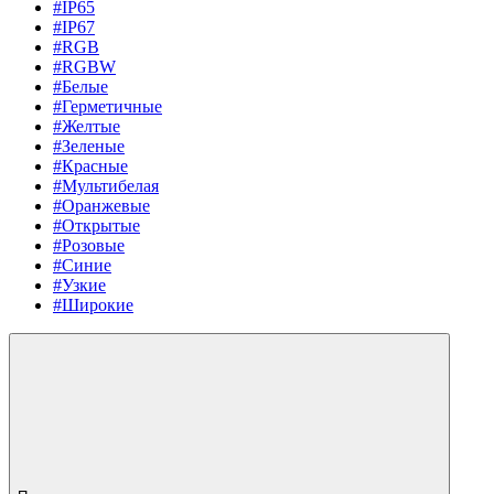
#IP65
#IP67
#RGB
#RGBW
#Белые
#Герметичные
#Желтые
#Зеленые
#Красные
#Мультибелая
#Оранжевые
#Открытые
#Розовые
#Синие
#Узкие
#Широкие