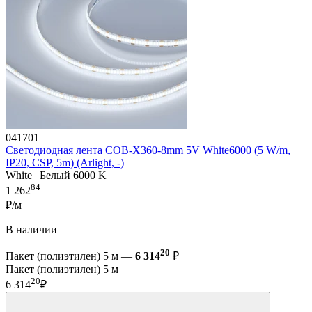
041701
Светодиодная лента COB-X360-8mm 5V White6000 (5 W/m,
IP20, CSP, 5m) (Arlight, -)
White | Белый 6000 K
84
1 262
₽/м
В наличии
20
Пакет (полиэтилен) 5 м —
6 314
₽
Пакет (полиэтилен) 5 м
20
6 314
₽