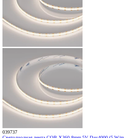
039737
Светодиодная лента COB-X360-8mm 5V Day4000 (5 W/m,