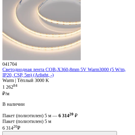
041704
Светодиодная лента COB-X360-8mm 5V Warm3000 (5 W/m,
IP20, CSP, 5m) (Arlight, -)
Warm | Тёплый 3000 K
84
1 262
₽/м
В наличии
20
Пакет (полиэтилен) 5 м —
6 314
₽
Пакет (полиэтилен) 5 м
20
6 314
₽