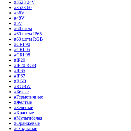
#3528 24V
#3528 60
#36V
#48V
#5V
#60 шт/м
#60 шт/м IP65
#60 шт/м RGB
#CRI 90
#CRI 95
#CRI 98
#IP20
#IP20 RGB
#IP65
#IP67
#RGB
#RGBW
#Белые
#Герметичные
#Желтые
#Зеленые
#Красные
#Мультибелая
#Оранжевые
#Открытые