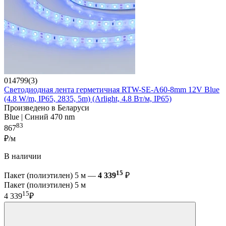
014799(3)
Светодиодная лента герметичная RTW-SE-A60-8mm 12V Blue
(4.8 W/m, IP65, 2835, 5m) (Arlight, 4.8 Вт/м, IP65)
Произведено в Беларуси
Blue | Синий 470 nm
83
867
₽/м
В наличии
15
Пакет (полиэтилен) 5 м —
4 339
₽
Пакет (полиэтилен) 5 м
15
4 339
₽