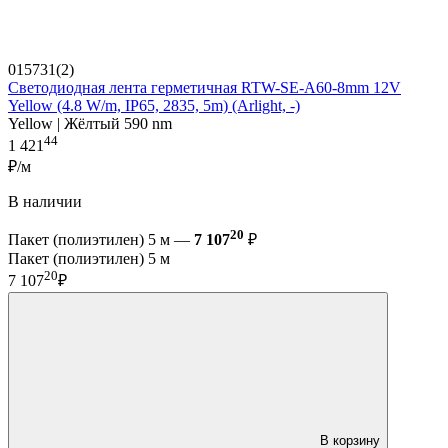
015731(2)
Светодиодная лента герметичная RTW-SE-A60-8mm 12V
Yellow (4.8 W/m, IP65, 2835, 5m) (Arlight, -)
Yellow | Жёлтый 590 nm
44
1 421
₽/м
В наличии
20
Пакет (полиэтилен) 5 м —
7 107
₽
Пакет (полиэтилен) 5 м
20
7 107
₽
В корзину