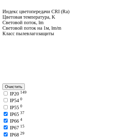
Индекс цветопередачи CRI (Ra)
Цветовая температура, K
Световой поток, lm
Световой поток на 1м, lm/m
Класс пылевлагозащиты
Очистить
149
IP20
0
IP54
0
IP55
37
IP65
4
IP66
15
IP67
29
IP68