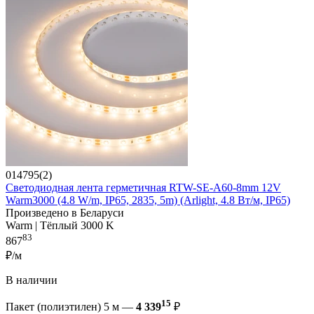
014795(2)
Светодиодная лента герметичная RTW-SE-A60-8mm 12V
Warm3000 (4.8 W/m, IP65, 2835, 5m) (Arlight, 4.8 Вт/м, IP65)
Произведено в Беларуси
Warm | Тёплый 3000 K
83
867
₽/м
В наличии
15
Пакет (полиэтилен) 5 м —
4 339
₽