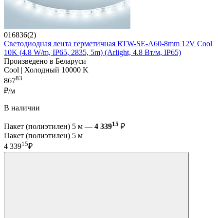
016836(2)
Светодиодная лента герметичная RTW-SE-A60-8mm 12V Cool
10K (4.8 W/m, IP65, 2835, 5m) (Arlight, 4.8 Вт/м, IP65)
Произведено в Беларуси
Cool | Холодный 10000 K
83
867
₽/м
В наличии
15
Пакет (полиэтилен) 5 м —
4 339
₽
Пакет (полиэтилен) 5 м
15
4 339
₽