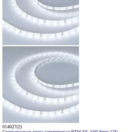
014627(2)
Светодиодная лента герметичная RTW-SE-A60-8mm 12V