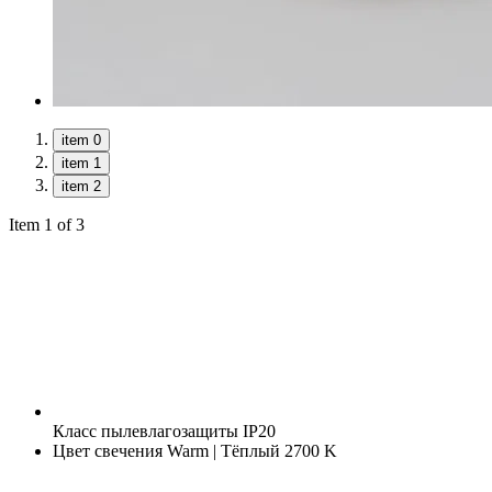
item 0
item 1
item 2
Item 1 of 3
Класс пылевлагозащиты
IP20
Цвет свечения
Warm | Тёплый 2700 K