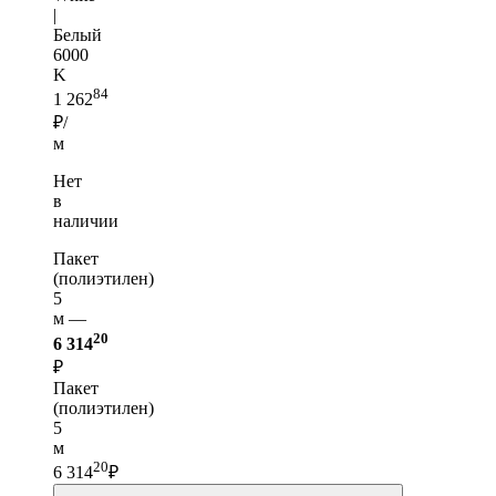
|
Белый
6000
K
84
1 262
₽/
м
Нет
в
наличии
Пакет
(полиэтилен)
5
м —
20
6 314
₽
Пакет
(полиэтилен)
5
м
20
6 314
₽