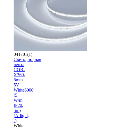
041701(1)
Светодиодная
лента
COB-
X360-
8mm
5V
White6000
(5
W/m,
IP20,
5m)
(Arlight,
-)
White