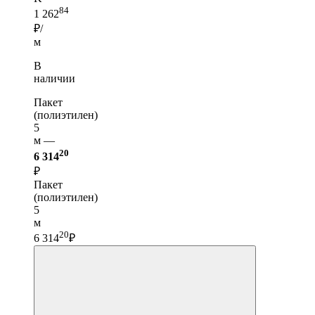
84
1 262
₽/
м
В
наличии
Пакет
(полиэтилен)
5
м —
20
6 314
₽
Пакет
(полиэтилен)
5
м
20
6 314
₽