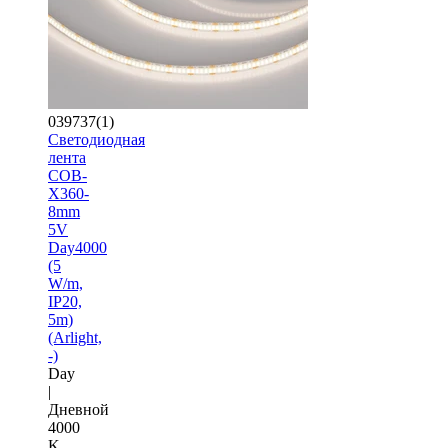
039737(1)
Светодиодная
лента
COB-
X360-
8mm
5V
Day4000
(5
W/m,
IP20,
5m)
(Arlight,
-)
Day
|
Дневной
4000
K