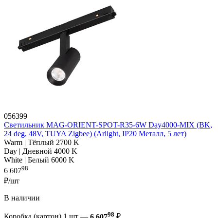
056399
Светильник MAG-ORIENT-SPOT-R35-6W Day4000-MIX (BK,
24 deg, 48V, TUYA Zigbee) (Arlight, IP20 Металл, 5 лет)
Warm | Тёплый 2700 K
Day | Дневной 4000 K
White | Белый 6000 K
98
6 607
₽/шт
В наличии
98
Коробка (картон) 1 шт —
6 607
₽