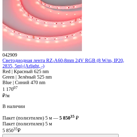
042909
Светодиодная лента RZ-A60-8mm 24V RGB (8 W/m, IP20,
2835, 5m) (Arlight, -)
Red | Красный 625 nm
Green | Зелёный 525 nm
Blue | Синий 470 nm
07
1 170
₽/м
В наличии
35
Пакет (полиэтилен) 5 м —
5 850
₽
Пакет (полиэтилен) 5 м
35
5 850
₽