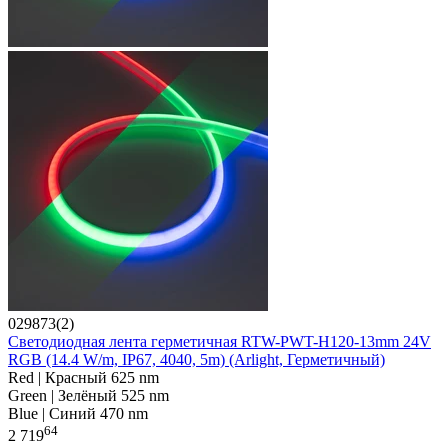
029873(2)
Светодиодная лента герметичная RTW-PWT-H120-13mm 24V
RGB (14.4 W/m, IP67, 4040, 5m) (Arlight, Герметичный)
Red | Красный 625 nm
Green | Зелёный 525 nm
Blue | Синий 470 nm
64
2 719