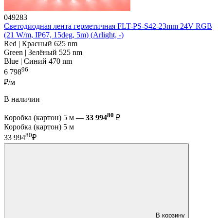
049283
Светодиодная лента герметичная FLT-PS-S42-23mm 24V RGB
(21 W/m, IP67, 15deg, 5m) (Arlight, -)
Red | Красный 625 nm
Green | Зелёный 525 nm
Blue | Синий 470 nm
96
6 798
₽/м
В наличии
80
Коробка (картон) 5 м —
33 994
₽
Коробка (картон) 5 м
80
33 994
₽
В корзину