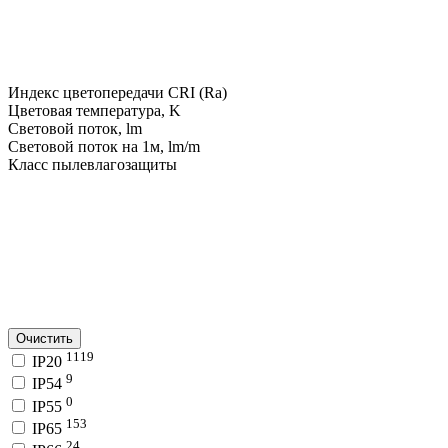
Индекс цветопередачи CRI (Ra)
Цветовая температура, K
Световой поток, lm
Световой поток на 1м, lm/m
Класс пылевлагозащиты
Очистить
1119
IP20
9
IP54
0
IP55
153
IP65
24