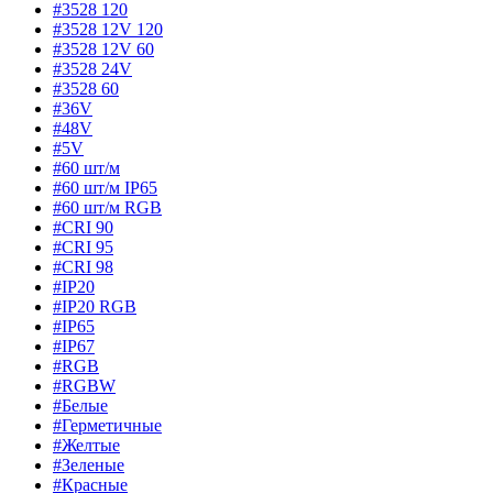
#3528 120
#3528 12V 120
#3528 12V 60
#3528 24V
#3528 60
#36V
#48V
#5V
#60 шт/м
#60 шт/м IP65
#60 шт/м RGB
#CRI 90
#CRI 95
#CRI 98
#IP20
#IP20 RGB
#IP65
#IP67
#RGB
#RGBW
#Белые
#Герметичные
#Желтые
#Зеленые
#Красные