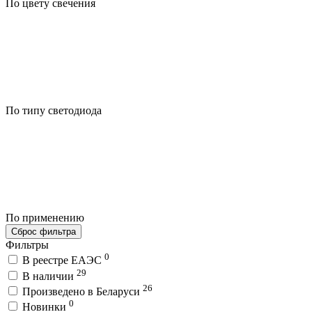
По цвету свечения
По типу светодиода
По применению
Сброс фильтра
Фильтры
0
В реестре ЕАЭС
29
В наличии
26
Произведено в Беларуси
0
Новинки