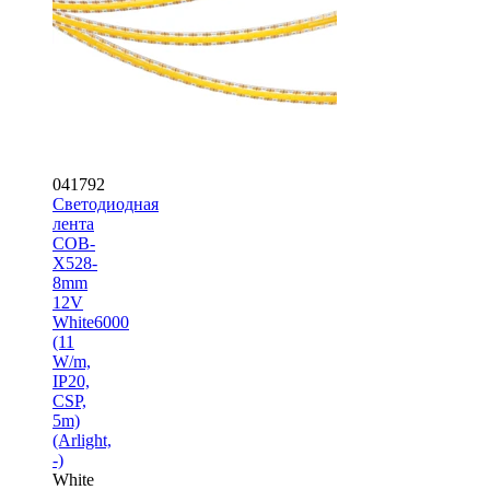
041792
Светодиодная
лента
COB-
X528-
8mm
12V
White6000
(11
W/m,
IP20,
CSP,
5m)
(Arlight,
-)
White