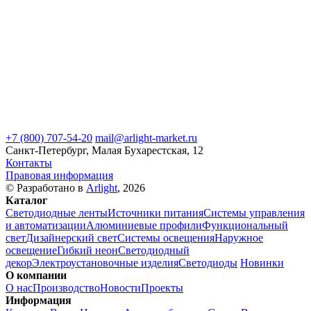
+7 (800) 707-54-20
mail@arlight-market.ru
Санкт-Петербург, Малая Бухарестская, 12
Контакты
Правовая информация
© Разработано в
Arlight
, 2026
Каталог
Светодиодные ленты
Источники питания
Системы управления
и автоматизации
Алюминиевые профили
Функциональный
свет
Дизайнерский свет
Системы освещения
Наружное
освещение
Гибкий неон
Светодиодный
декор
Электроустановочные изделия
Светодиоды
Новинки
О компании
О нас
Производство
Новости
Проекты
Информация