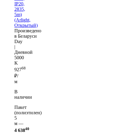
IP20,
2835,
5m)
(Arlight,
Открытый)
Произведено
в Беларуси
Day
|
Дневной
5000
K
68
927
₽/
м
В
наличии
Пакет
(полиэтилен)
5
м —
40
4 638