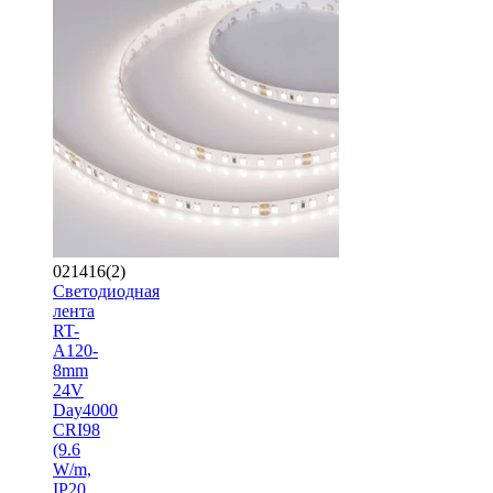
021416(2)
Светодиодная
лента
RT-
A120-
8mm
24V
Day4000
CRI98
(9.6
W/m,
IP20,