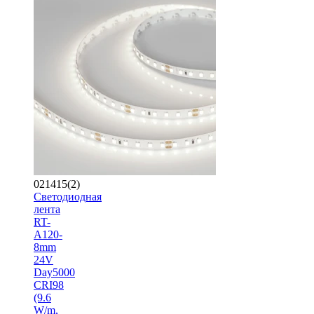
021415(2)
Светодиодная
лента
RT-
A120-
8mm
24V
Day5000
CRI98
(9.6
W/m,