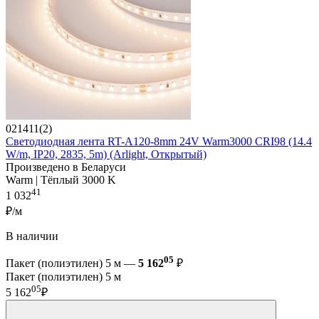
021411(2)
Светодиодная лента RT-A120-8mm 24V Warm3000 CRI98 (14.4
W/m, IP20, 2835, 5m) (Arlight, Открытый)
Произведено в Беларуси
Warm | Тёплый 3000 K
41
1 032
₽/м
В наличии
05
Пакет (полиэтилен) 5 м —
5 162
₽
Пакет (полиэтилен) 5 м
05
5 162
₽