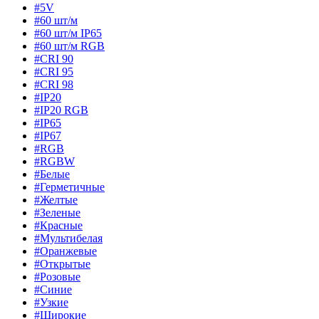
#5V
#60 шт/м
#60 шт/м IP65
#60 шт/м RGB
#CRI 90
#CRI 95
#CRI 98
#IP20
#IP20 RGB
#IP65
#IP67
#RGB
#RGBW
#Белые
#Герметичные
#Желтые
#Зеленые
#Красные
#Мультибелая
#Оранжевые
#Открытые
#Розовые
#Синие
#Узкие
#Широкие