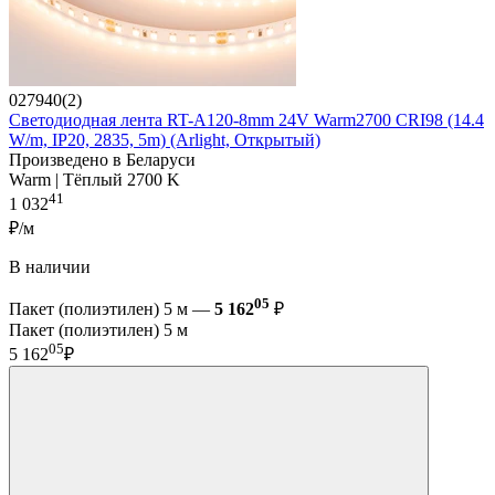
027940(2)
Светодиодная лента RT-A120-8mm 24V Warm2700 CRI98 (14.4
W/m, IP20, 2835, 5m) (Arlight, Открытый)
Произведено в Беларуси
Warm | Тёплый 2700 K
41
1 032
₽/м
В наличии
05
Пакет (полиэтилен) 5 м —
5 162
₽
Пакет (полиэтилен) 5 м
05
5 162
₽