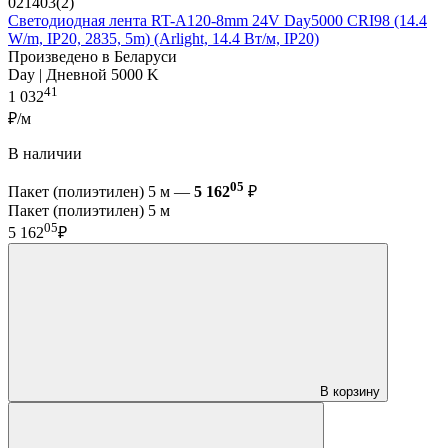
021403(2)
Светодиодная лента RT-A120-8mm 24V Day5000 CRI98 (14.4
W/m, IP20, 2835, 5m) (Arlight, 14.4 Вт/м, IP20)
Произведено в Беларуси
Day | Дневной 5000 K
41
1 032
₽/м
В наличии
05
Пакет (полиэтилен) 5 м —
5 162
₽
Пакет (полиэтилен) 5 м
05
5 162
₽
В корзину