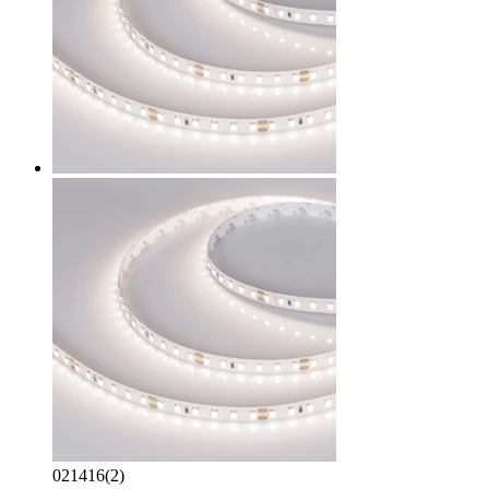
021416(2)