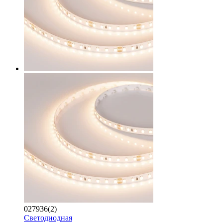
027936(2)
Светодиодная