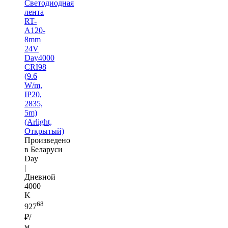
Светодиодная
лента
RT-
A120-
8mm
24V
Day4000
CRI98
(9.6
W/m,
IP20,
2835,
5m)
(Arlight,
Открытый)
Произведено
в Беларуси
Day
|
Дневной
4000
K
68
927
₽/
м