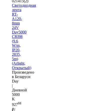
021415(2)
Светодиодная
лента
RT-
A120-
8mm
24V
Day5000
CRI98
(9.6
W/m,
IP20,
2835,
5m)
(Arlight,
Открытый)
Произведено
в Беларуси
Day
|
Дневной
5000
K
68
927
₽/