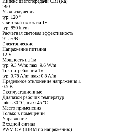
Индекс цветопередачи CRI (Ra)
>90
Угол излучения
typ: 120 °
Световой поток на 1м
typ: 850 lm/m
Расчетная световая эффективность
91 лм/Вт
Электрические
Напряжение питания
12 V
Мощность на 1м
typ: 9.3 W/m; max: 9.6 W/m
Ток потребления 1м
typ: 0.78 A/m; max: 0.8 A/m
Предельное отклонение напряжения ±
0.5 В
Эксплуатационные
Диапазон рабочих температур
min: -30 °C; max: 45 °C
Место применения
Только в помещении
Управление
Входной сигнал
PWM СV (ШИМ по напряжению)