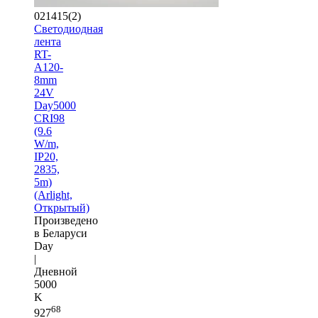
021415(2)
Светодиодная
лента
RT-
A120-
8mm
24V
Day5000
CRI98
(9.6
W/m,
IP20,
2835,
5m)
(Arlight,
Открытый)
Произведено
в Беларуси
Day
|
Дневной
5000
K
68
927