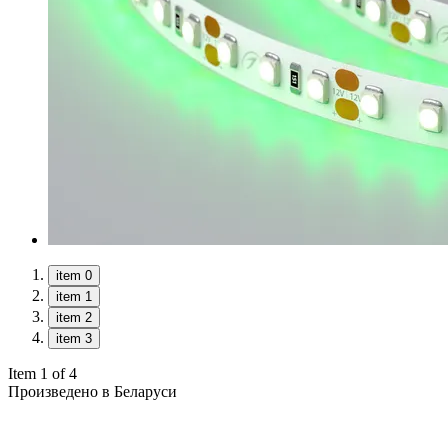
item 0
item 1
item 2
item 3
Item 1 of 4
Произведено в Беларуси