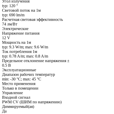
Угол излучения
typ: 120 °
Световой поток на 1м
typ: 690 lm/m
Расчетная световая эффективность
74 лм/Вт
Электрические
Напряжение питания
12 V
Мощность на 1м
typ: 9.3 W/m; max: 9.6 W/m
Ток потребления 1м
typ: 0.78 A/m; max: 0.8 A/m
Предельное отклонение напряжения ±
0.5 В
Эксплуатационные
Диапазон рабочих температур
min: -30 °C; max: 45 °C
Место применения
Только в помещении
Управление
Входной сигнал
PWM СV (ШИМ по напряжению)
Диммируемый(ая)
Да