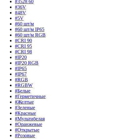
#3528 60
#36V
#48V
#5V
#60 шт/м
#60 шт/м IP65
#60 шт/м RGB
#CRI 90
#CRI 95
#CRI 98
#IP20
#IP20 RGB
#IP65
#IP67
#RGB
#RGBW
#Белые
#Герметичные
#Желтые
#Зеленые
#Красные
#Мультибелая
#Оранжевые
#Открытые
#Розовые