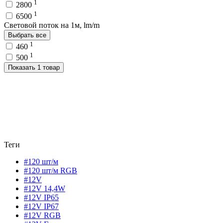
1
2800
1
6500
Световой поток на 1м, lm/m
Выбрать все
1
460
1
500
Показать 1 товар
Теги
#120 шт/м
#120 шт/м RGB
#12V
#12V 14,4W
#12V IP65
#12V IP67
#12V RGB