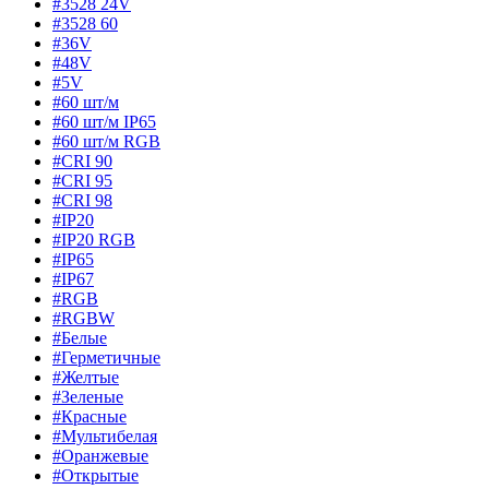
#3528 24V
#3528 60
#36V
#48V
#5V
#60 шт/м
#60 шт/м IP65
#60 шт/м RGB
#CRI 90
#CRI 95
#CRI 98
#IP20
#IP20 RGB
#IP65
#IP67
#RGB
#RGBW
#Белые
#Герметичные
#Желтые
#Зеленые
#Красные
#Мультибелая
#Оранжевые
#Открытые