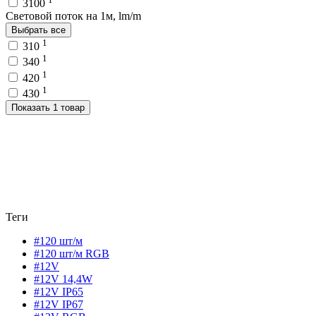
3100
Световой поток на 1м, lm/m
Выбрать все
1
310
1
340
1
420
1
430
Показать 1 товар
Теги
#120 шт/м
#120 шт/м RGB
#12V
#12V 14,4W
#12V IP65
#12V IP67