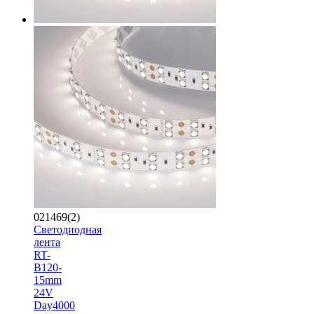
021469(2)
Светодиодная
лента
RT-
B120-
15mm
24V
Day4000