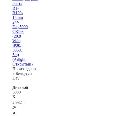
лента
RT-
B120-
15mm
24V
Day5000
CRI98
(28.8
W/m,
IP20,
5060,
5m)
(Arlight,
Открытый)
Произведено
в Беларуси
Day
|
Дневной
5000
K
65
2 932
₽/
м