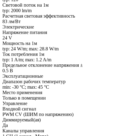
Световой поток на 1м
typ: 2000 lm/m
Расчетная световая эффективность
83 лм/Вт
Электрические
Напряжение питания
24 V
Мощность на 1м
typ: 24 W/m; max: 28.8 W/m
Ток потребления 1м
typ: 1 A/m; max: 1.2 A/m
Предельное отклонение напряжения ±
0.5 В
Эксплуатационные
Диапазон рабочих температур
min: -30 °C; max: 45 °C
Место применения
Только в помещении
Управление
Входной сигнал
PWM СV (ШИМ по напряжению)
Диммируемый(ая)
Да
Каналы управления