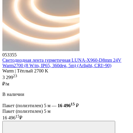
053355
Светодиодная лента герметичная LUNA-X960-D8mm 24V
Warm2700 (8 W/m, IP65, 360deg, 5m) (Arlight, CRI>90)
Warm | Тёплый 2700 K
23
3 299
₽/м
В наличии
15
Пакет (полиэтилен) 5 м —
16 496
₽
Пакет (полиэтилен) 5 м
15
16 496
₽