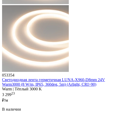
053354
Светодиодная лента герметичная LUNA-X960-D8mm 24V
Warm3000 (8 W/m, IP65, 360deg, 5m) (Arlight, CRI>90)
Warm | Тёплый 3000 K
23
3 299
₽/м
В наличии