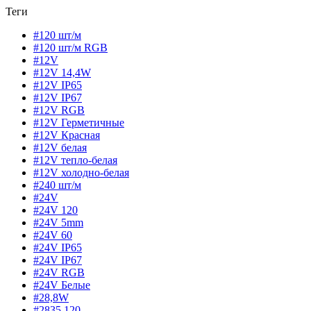
Теги
#120 шт/м
#120 шт/м RGB
#12V
#12V 14,4W
#12V IP65
#12V IP67
#12V RGB
#12V Герметичные
#12V Красная
#12V белая
#12V тепло-белая
#12V холодно-белая
#240 шт/м
#24V
#24V 120
#24V 5mm
#24V 60
#24V IP65
#24V IP67
#24V RGB
#24V Белые
#28,8W
#2835 120