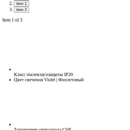
item 1
item 2
Item 1 of 3
Класс пылевлагозащиты
IP20
Цвет свечения
Violet | Фиолетовый
Типоразмер светодиода
CSP