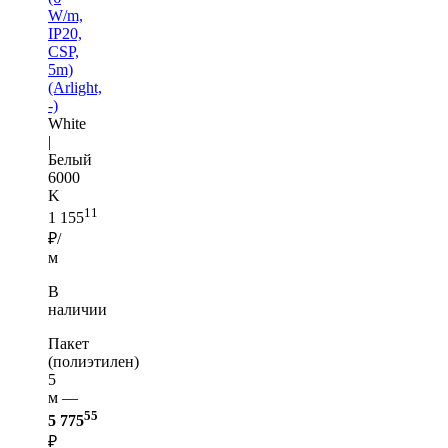
W/m,
IP20,
CSP,
5m)
(Arlight,
-)
White
|
Белый
6000
K
11
1 155
₽/
м
В
наличии
Пакет
(полиэтилен)
5
м —
55
5 775
₽