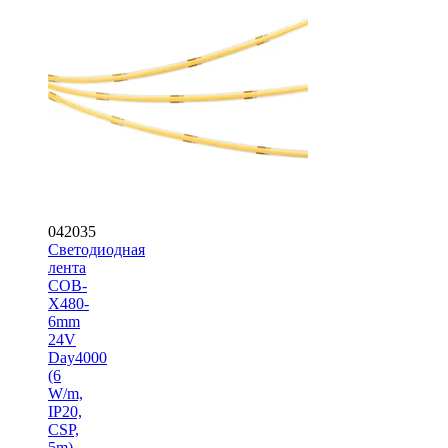
042035
Светодиодная
лента
COB-
X480-
6mm
24V
Day4000
(6
W/m,
IP20,
CSP,
5m)