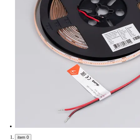
item 0