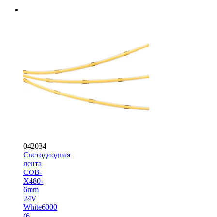
042034
Светодиодная
лента
COB-
X480-
6mm
24V
White6000
(6