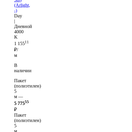
(Arlight,
-)
Day
|
Дневной
4000
K
11
1 155
₽/
м
В
наличии
Пакет
(полиэтилен)
5
м —
55
5 775
₽
Пакет
(полиэтилен)
5
м