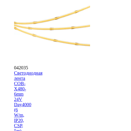
042035
Светодиодная
лента
COB-
X480-
6mm
24V
Day4000
(6
W/m,
IP20,
CSP,
5m)