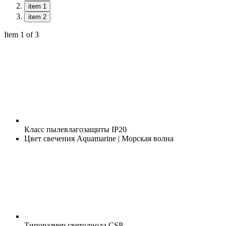
item 1
item 2
Item 1 of 3
Класс пылевлагозащиты
IP20
Цвет свечения
Aquamarine | Морская волна
Типоразмер светодиода
CSP