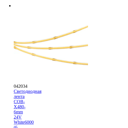
042034
Светодиодная
лента
COB-
X480-
6mm
24V
White6000
(6