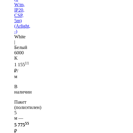
W/m,
IP20,
CSP,
5m)
(Arlight,
-)
White
|
Белый
6000
K
11
1 155
₽/
м
В
наличии
Пакет
(полиэтилен)
5
м —
55
5 775
₽