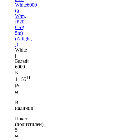
White6000
(6
W/m,
IP20,
CSP,
5m)
(Arlight,
-)
White
|
Белый
6000
K
11
1 155
₽/
м
В
наличии
Пакет
(полиэтилен)
5
м —