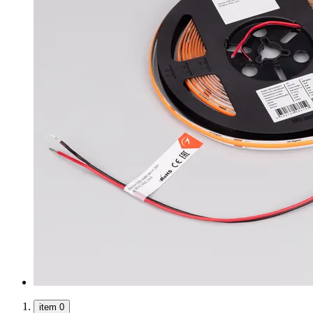
item 0