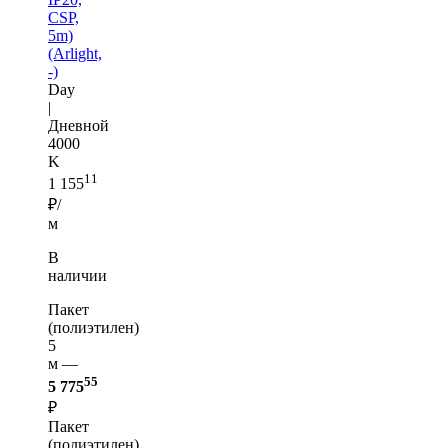
CSP,
5m)
(Arlight,
-)
Day
|
Дневной
4000
K
11
1 155
₽/
м
В
наличии
Пакет
(полиэтилен)
5
м —
55
5 775
₽
Пакет
(полиэтилен)