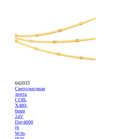
042035
Светодиодная
лента
COB-
X480-
6mm
24V
Day4000
(6
W/m,
IP20,