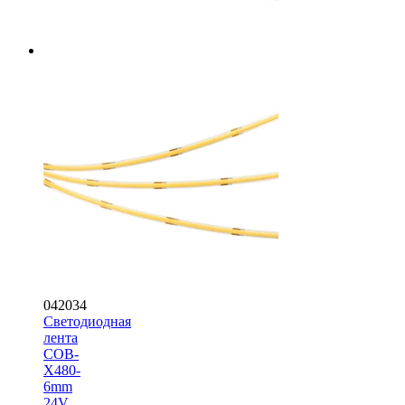
042034
Светодиодная
лента
COB-
X480-
6mm
24V