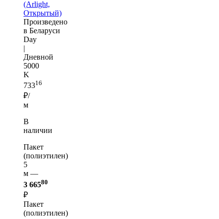
(Arlight,
Открытый)
Произведено
в Беларуси
Day
|
Дневной
5000
K
16
733
₽/
м
В
наличии
Пакет
(полиэтилен)
5
м —
80
3 665
₽
Пакет
(полиэтилен)