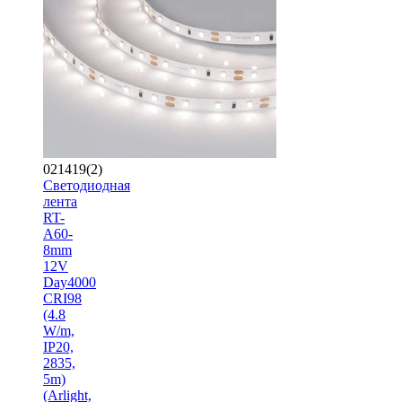
021419(2)
Светодиодная
лента
RT-
A60-
8mm
12V
Day4000
CRI98
(4.8
W/m,
IP20,
2835,
5m)
(Arlight,