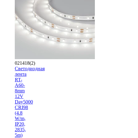
021418(2)
Светодиодная
лента
RT-
A60-
8mm
12V
Day5000
CRI98
(4.8
W/m,
IP20,
2835,
5m)