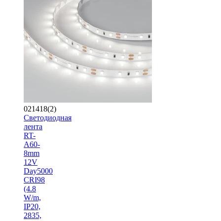
021418(2)
Светодиодная
лента
RT-
A60-
8mm
12V
Day5000
CRI98
(4.8
W/m,
IP20,
2835,