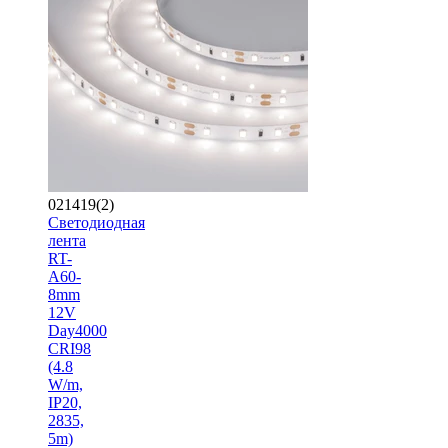
021419(2)
Светодиодная
лента
RT-
A60-
8mm
12V
Day4000
CRI98
(4.8
W/m,
IP20,
2835,
5m)