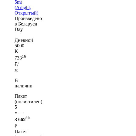
5m)
(Arlight,
Открытый)
Произведено
в Беларуси
Day
|
Дневной
5000
K
16
733
₽/
м
В
наличии
Пакет
(полиэтилен)
5
м —
80
3 665
₽
Пакет