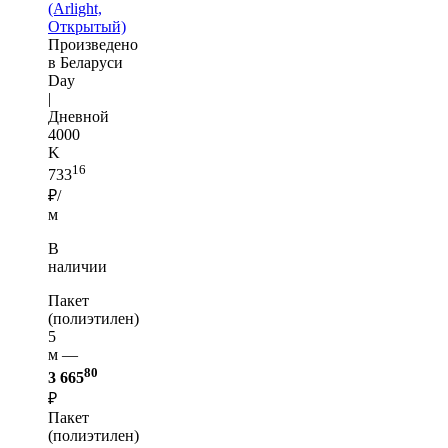
(Arlight,
Открытый)
Произведено
в Беларуси
Day
|
Дневной
4000
K
16
733
₽/
м
В
наличии
Пакет
(полиэтилен)
5
м —
80
3 665
₽
Пакет
(полиэтилен)