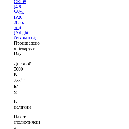
CRI98
(4.8
W/m,
IP20,
2835,
5m)
(Arlight,
Открытый)
Произведено
в Беларуси
Day
|
Дневной
5000
K
16
733
₽/
м
В
наличии
Пакет
(полиэтилен)
5