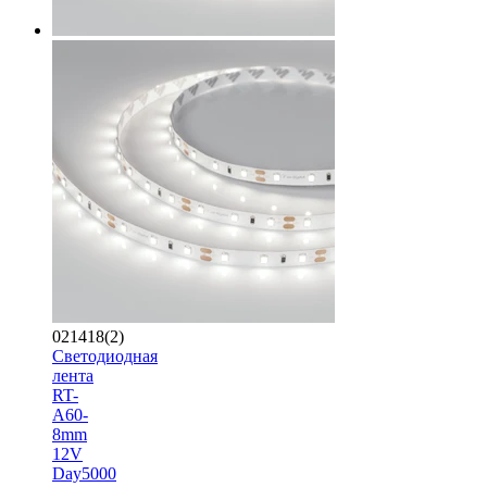
021418(2)
Светодиодная
лента
RT-
A60-
8mm
12V
Day5000