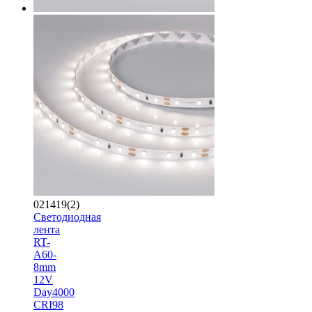
021419(2)
Светодиодная
лента
RT-
A60-
8mm
12V
Day4000
CRI98