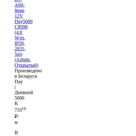
A60-
8mm
12V
Day5000
CRI98
(4.8
W/m,
IP20,
2835,
5m)
(Arlight,
Открытый)
Произведено
в Беларуси
Day
|
Дневной
5000
K
16
733
₽/
м
В