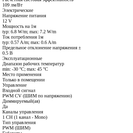
109 лм/Вт
Электрические
Напряжение питания
12 V
Мощность на 1м
typ: 6.8 W/m; max: 7.2 W/m
Ток потребления 1м
typ: 0.57 A/m; max: 0.6 A/m
Предельное отклонение напряжения ±
0.5 В
Эксплуатационные
Диапазон рабочих температур
min: -30 °C; max: 45 °C
Место применения
Только в помещении
Управление
Входной сигнал
PWM СV (ШИМ по напряжению)
Диммируемый(ая)
Да
Каналы управления
1 CH (1 канал - Mono)
Тип управления
PWM (ШИМ)