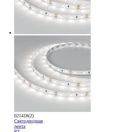
021418(2)
Светодиодная
лента
RT-