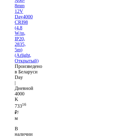
A60-
8mm
12V
Day4000
CRI98
(4.8
W/m,
IP20,
2835,
5m)
(Arlight,
Открытый)
Произведено
в Беларуси
Day
|
Дневной
4000
K
16
733
₽/
м
В
наличии