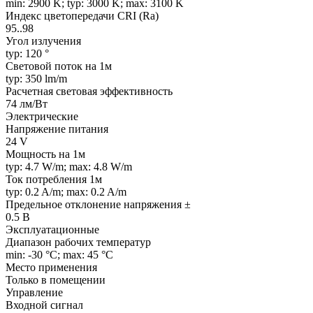
min: 2900 K; typ: 3000 K; max: 3100 K
Индекс цветопередачи CRI (Ra)
95..98
Угол излучения
typ: 120 °
Световой поток на 1м
typ: 350 lm/m
Расчетная световая эффективность
74 лм/Вт
Электрические
Напряжение питания
24 V
Мощность на 1м
typ: 4.7 W/m; max: 4.8 W/m
Ток потребления 1м
typ: 0.2 A/m; max: 0.2 A/m
Предельное отклонение напряжения ±
0.5 В
Эксплуатационные
Диапазон рабочих температур
min: -30 °C; max: 45 °C
Место применения
Только в помещении
Управление
Входной сигнал