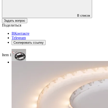
В список
Задать вопрос
Поделиться
ВКонтакте
Telegram
Скопировать ссылку
Item 1 of 4