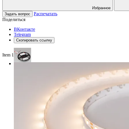
Избранное
Распечатать
Задать вопрос
Поделиться
ВКонтакте
Telegram
Скопировать ссылку
Item 1 of 4