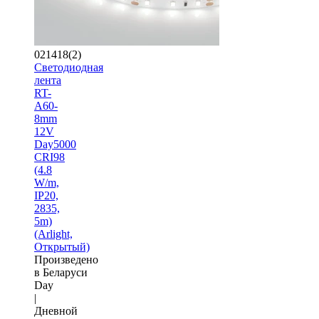
021418(2)
Светодиодная
лента
RT-
A60-
8mm
12V
Day5000
CRI98
(4.8
W/m,
IP20,
2835,
5m)
(Arlight,
Открытый)
Произведено
в Беларуси
Day
|
Дневной