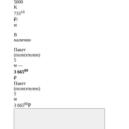
5000
K
16
733
₽/
м
В
наличии
Пакет
(полиэтилен)
5
м —
80
3 665
₽
Пакет
(полиэтилен)
5
м
80
3 665
₽