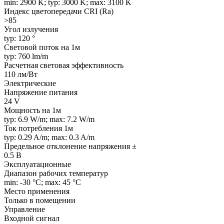
min: 2900 K; typ: 3000 K; max: 3100 K
Индекс цветопередачи CRI (Ra)
>85
Угол излучения
typ: 120 °
Световой поток на 1м
typ: 760 lm/m
Расчетная световая эффективность
110 лм/Вт
Электрические
Напряжение питания
24 V
Мощность на 1м
typ: 6.9 W/m; max: 7.2 W/m
Ток потребления 1м
typ: 0.29 A/m; max: 0.3 A/m
Предельное отклонение напряжения ±
0.5 В
Эксплуатационные
Диапазон рабочих температур
min: -30 °C; max: 45 °C
Место применения
Только в помещении
Управление
Входной сигнал