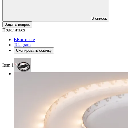
В список
Задать вопрос
Поделиться
ВКонтакте
Telegram
Скопировать ссылку
Item 1 of 4