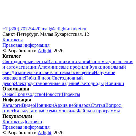
+7 (800) 707-54-20
mail@arlight-market.ru
Санкт-Петербург, Малая Бухарестская, 12
Контакты
Правовая информация
© Разработано в
Arlight
, 2026
Каталог
Светодиодные ленты
Источники питания
Системы управления
и автоматизации
Алюминиевые профили
Функциональный
свет
Дизайнерский свет
Системы освещения
Наружное
освещение
Гибкий неон
Светодиодный
декор
Электроустановочные изделия
Светодиоды
Новинки
О компании
О нас
Производство
Новости
Проекты
Информация
Каталоги
Видео
Новинки
Архив вебинаров
Статьи
Вопрос-
ответ
Калькуляторы
Схемы монтажа
Файлы и программы
Покупателям
Контакты
Доставка
Правовая информация
© Разработано в
Arlight
, 2026