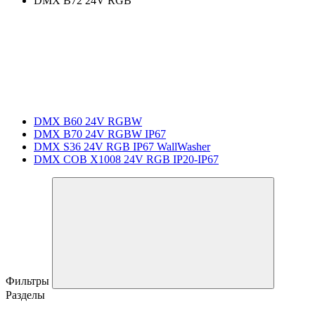
DMX B72 24V RGB
DMX B60 24V RGBW
DMX B70 24V RGBW IP67
DMX S36 24V RGB IP67 WallWasher
DMX COB X1008 24V RGB IP20-IP67
Фильтры
Разделы