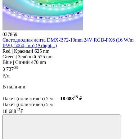
037869
Светодиодная лента DMX-B72-10mm 24V RGB-PX6 (16 W/m,
IP20, 5060, 5m) (Arlight, -)
Red | Красный 625 nm
Green | Зелёный 525 nm
Blue | Синий 470 nm
63
3 737
₽/м
В наличии
15
Пакет (полиэтилен) 5 м —
18 688
₽
Пакет (полиэтилен) 5 м
15
18 688
₽