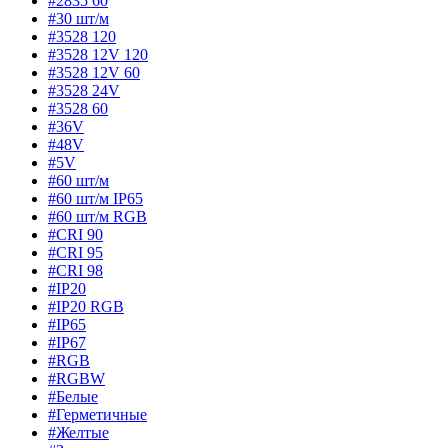
#2835 60
#30 шт/м
#3528 120
#3528 12V 120
#3528 12V 60
#3528 24V
#3528 60
#36V
#48V
#5V
#60 шт/м
#60 шт/м IP65
#60 шт/м RGB
#CRI 90
#CRI 95
#CRI 98
#IP20
#IP20 RGB
#IP65
#IP67
#RGB
#RGBW
#Белые
#Герметичные
#Желтые