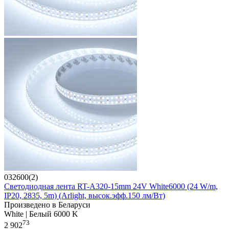
032600(2)
Светодиодная лента RT-A320-15mm 24V White6000 (24 W/m,
IP20, 2835, 5m) (Arlight, высок.эфф.150 лм/Вт)
Произведено в Беларуси
White | Белый 6000 K
73
2 902