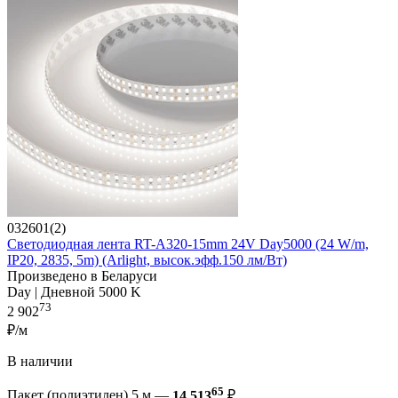
032601(2)
Светодиодная лента RT-A320-15mm 24V Day5000 (24 W/m,
IP20, 2835, 5m) (Arlight, высок.эфф.150 лм/Вт)
Произведено в Беларуси
Day | Дневной 5000 K
73
2 902
₽/м
В наличии
65
Пакет (полиэтилен) 5 м —
14 513
₽