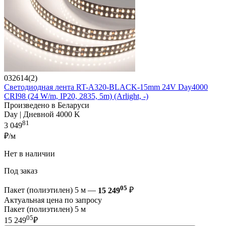
032614(2)
Светодиодная лента RT-A320-BLACK-15mm 24V Day4000
CRI98 (24 W/m, IP20, 2835, 5m) (Arlight, -)
Произведено в Беларуси
Day | Дневной 4000 K
81
3 049
₽/м
Нет в наличии
Под заказ
05
Пакет (полиэтилен) 5 м —
15 249
₽
Актуальная цена по запросу
Пакет (полиэтилен) 5 м
05
15 249
₽