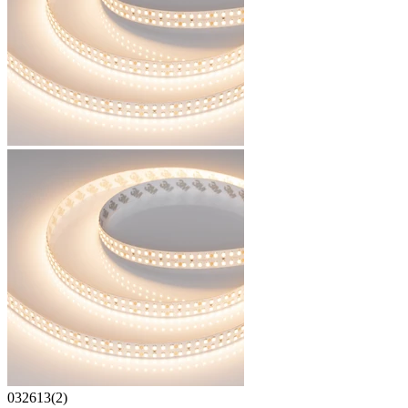
032613(2)