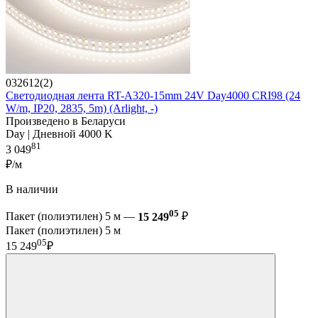
032612(2)
Светодиодная лента RT-A320-15mm 24V Day4000 CRI98 (24
W/m, IP20, 2835, 5m) (Arlight, -)
Произведено в Беларуси
Day | Дневной 4000 K
81
3 049
₽/м
В наличии
05
Пакет (полиэтилен) 5 м —
15 249
₽
Пакет (полиэтилен) 5 м
05
15 249
₽