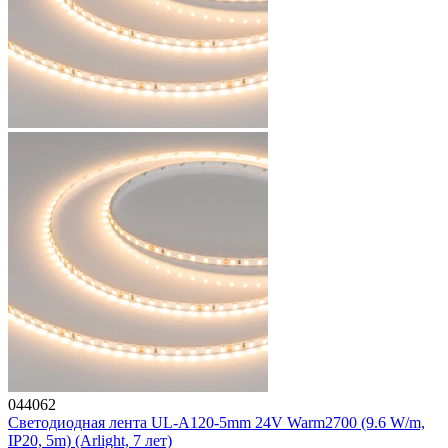
044062
Светодиодная лента UL-A120-5mm 24V Warm2700 (9.6 W/m,
IP20, 5m) (Arlight, 7 лет)