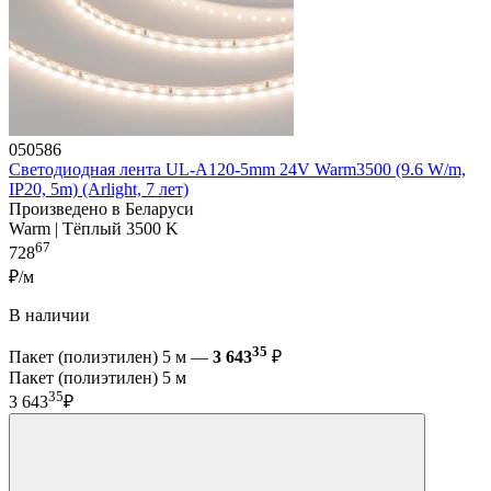
050586
Светодиодная лента UL-A120-5mm 24V Warm3500 (9.6 W/m,
IP20, 5m) (Arlight, 7 лет)
Произведено в Беларуси
Warm | Тёплый 3500 K
67
728
₽/м
В наличии
35
Пакет (полиэтилен) 5 м —
3 643
₽
Пакет (полиэтилен) 5 м
35
3 643
₽