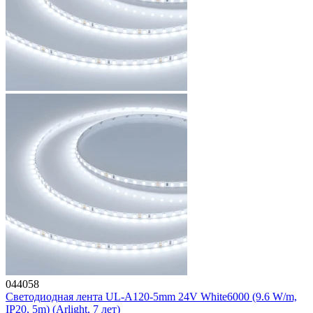
044058
Светодиодная лента UL-A120-5mm 24V White6000 (9.6 W/m,
IP20, 5m) (Arlight, 7 лет)