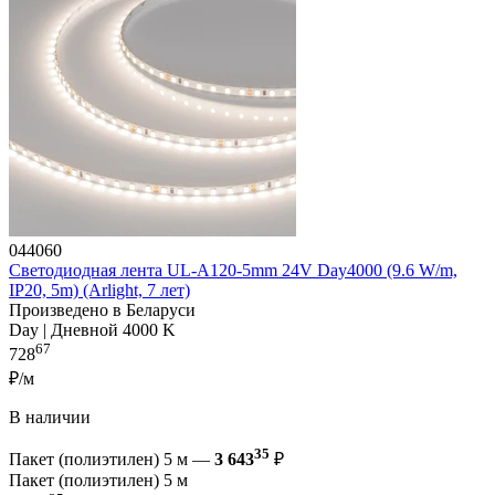
044060
Светодиодная лента UL-A120-5mm 24V Day4000 (9.6 W/m,
IP20, 5m) (Arlight, 7 лет)
Произведено в Беларуси
Day | Дневной 4000 K
67
728
₽/м
В наличии
35
Пакет (полиэтилен) 5 м —
3 643
₽
Пакет (полиэтилен) 5 м