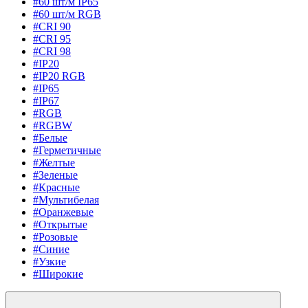
#60 шт/м IP65
#60 шт/м RGB
#CRI 90
#CRI 95
#CRI 98
#IP20
#IP20 RGB
#IP65
#IP67
#RGB
#RGBW
#Белые
#Герметичные
#Желтые
#Зеленые
#Красные
#Мультибелая
#Оранжевые
#Открытые
#Розовые
#Синие
#Узкие
#Широкие