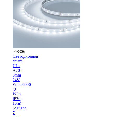
063306
Светодиодная
лента
UL-
A70-
8mm
24V
White6000
(3
W/m,
IP20,
10m)
(Arlight,
7