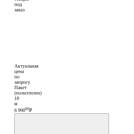
под
заказ
Актуальная
цена
по
запросу
Пакет
(полиэтилен)
10
м
00
6 990
₽