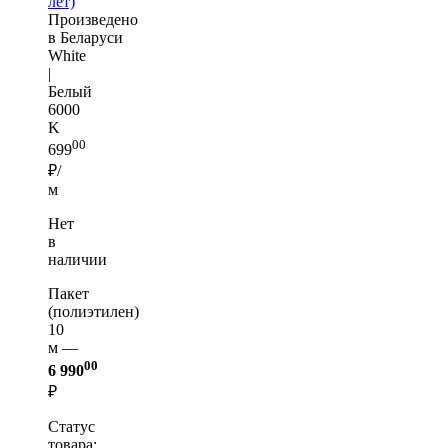
лет)
Произведено
в Беларуси
White
|
Белый
6000
K
00
699
₽/
м
Нет
в
наличии
Пакет
(полиэтилен)
10
м —
00
6 990
₽
Статус
товара: