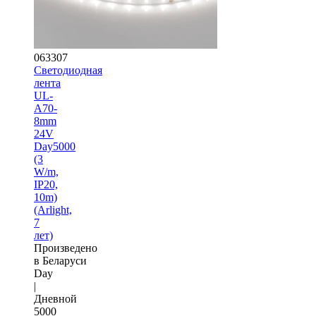
063307
Светодиодная
лента
UL-
A70-
8mm
24V
Day5000
(3
W/m,
IP20,
10m)
(Arlight,
7
лет)
Произведено
в Беларуси
Day
|
Дневной
5000