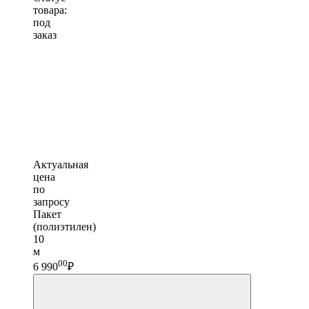
товара:
под
заказ
Актуальная
цена
по
запросу
Пакет
(полиэтилен)
10
м
00
6 990
₽