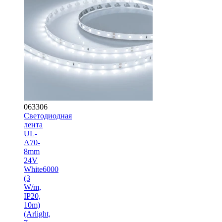
063306
Светодиодная
лента
UL-
A70-
8mm
24V
White6000
(3
W/m,
IP20,
10m)
(Arlight,