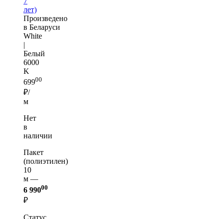
7
лет)
Произведено
в Беларуси
White
|
Белый
6000
K
00
699
₽/
м
Нет
в
наличии
Пакет
(полиэтилен)
10
м —
00
6 990
₽
Статус