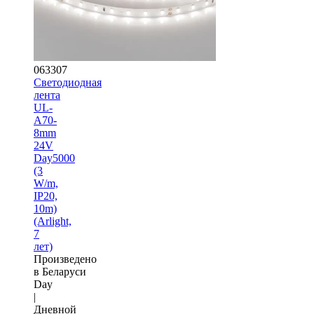
063307
Светодиодная
лента
UL-
A70-
8mm
24V
Day5000
(3
W/m,
IP20,
10m)
(Arlight,
7
лет)
Произведено
в Беларуси
Day
|
Дневной