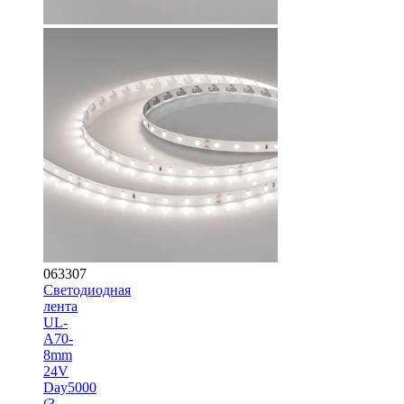
063307
Светодиодная
лента
UL-
A70-
8mm
24V
Day5000
(3