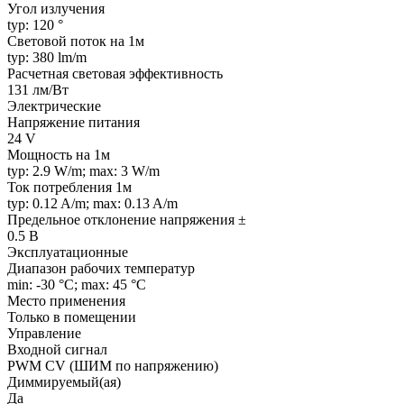
Угол излучения
typ: 120 °
Световой поток на 1м
typ: 380 lm/m
Расчетная световая эффективность
131 лм/Вт
Электрические
Напряжение питания
24 V
Мощность на 1м
typ: 2.9 W/m; max: 3 W/m
Ток потребления 1м
typ: 0.12 A/m; max: 0.13 A/m
Предельное отклонение напряжения ±
0.5 В
Эксплуатационные
Диапазон рабочих температур
min: -30 °C; max: 45 °C
Место применения
Только в помещении
Управление
Входной сигнал
PWM СV (ШИМ по напряжению)
Диммируемый(ая)
Да