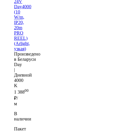
24V
Day4000
(10
W/m,
IP20,
20m
PRO
REEL)
(Arlight,
узкая)
Произведено
в Беларуси
Day
|
Дневной
4000
K
00
1 388
₽/
м
В
наличии
Пакет