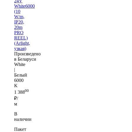
24V
White6000
(10
W/m,
IP20,
20m
PRO
REEL)
(Arlight,
узкая)
Произведено
в Беларуси
White
|
Белый
6000
K
00
1 388
₽/
м
В
наличии
Пакет