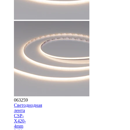
063259
Светодиодная
лента
CSP-
X420-
4mm