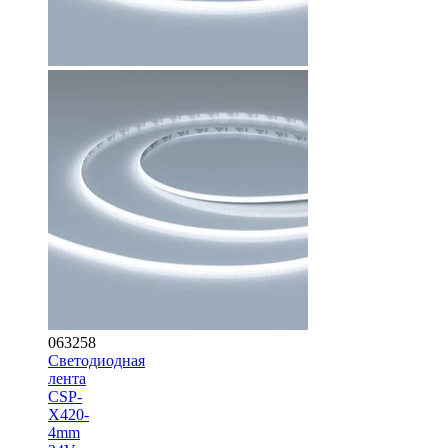
063258
Светодиодная
лента
CSP-
X420-
4mm