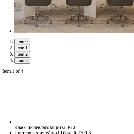
item 0
item 1
item 2
item 3
Item 1 of 4
Класс пылевлагозащиты
IP20
Цвет свечения
Warm | Тёплый 2700 K