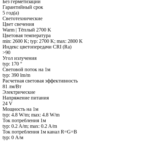
Без герметизации
Гарантийный срок
5 год(а)
Светотехнические
Цвет свечения
Warm | Тёплый 2700 K
Цветовая температура
min: 2600 K; typ: 2700 K; max: 2800 K
Индекс цветопередачи CRI (Ra)
>90
Угол излучения
typ: 170 °
Световой поток на 1м
typ: 390 lm/m
Расчетная световая эффективность
81 лм/Вт
Электрические
Напряжение питания
24 V
Мощность на 1м
typ: 4.8 W/m; max: 4.8 W/m
Ток потребления 1м
typ: 0.2 A/m; max: 0.2 A/m
Ток потребления 1м канал R=G=B
typ: 0 А/м