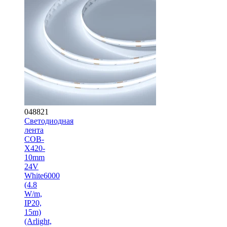
048821
Светодиодная
лента
COB-
X420-
10mm
24V
White6000
(4.8
W/m,
IP20,
15m)
(Arlight,