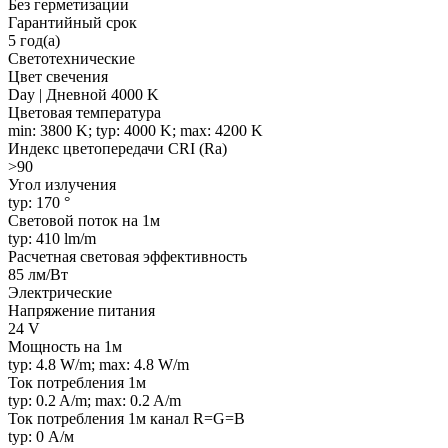
Без герметизации
Гарантийный срок
5 год(а)
Светотехнические
Цвет свечения
Day | Дневной 4000 K
Цветовая температура
min: 3800 K; typ: 4000 K; max: 4200 K
Индекс цветопередачи CRI (Ra)
>90
Угол излучения
typ: 170 °
Световой поток на 1м
typ: 410 lm/m
Расчетная световая эффективность
85 лм/Вт
Электрические
Напряжение питания
24 V
Мощность на 1м
typ: 4.8 W/m; max: 4.8 W/m
Ток потребления 1м
typ: 0.2 A/m; max: 0.2 A/m
Ток потребления 1м канал R=G=B
typ: 0 А/м