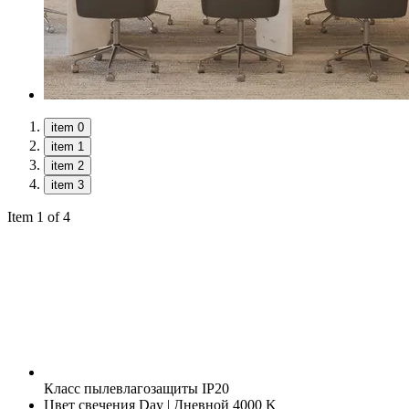
item 0
item 1
item 2
item 3
Item 1 of 4
Класс пылевлагозащиты
IP20
Цвет свечения
Day | Дневной 4000 K