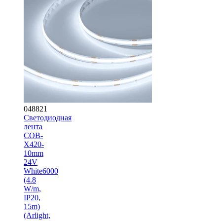
048821
Светодиодная
лента
COB-
X420-
10mm
24V
White6000
(4.8
W/m,
IP20,
15m)
(Arlight,