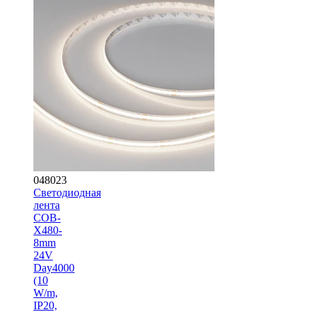
048023
Светодиодная
лента
COB-
X480-
8mm
24V
Day4000
(10
W/m,
IP20,