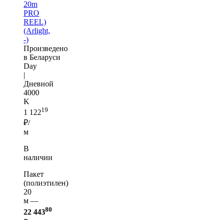
20m
PRO
REEL)
(Arlight,
-)
Произведено
в Беларуси
Day
|
Дневной
4000
K
19
1 122
₽/
м
В
наличии
Пакет
(полиэтилен)
20
м —
80
22 443