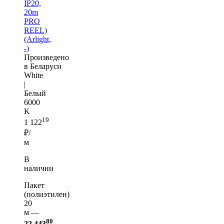
IP20,
20m
PRO
REEL)
(Arlight,
-)
Произведено
в Беларуси
White
|
Белый
6000
K
19
1 122
₽/
м
В
наличии
Пакет
(полиэтилен)
20
м —
80
22 443