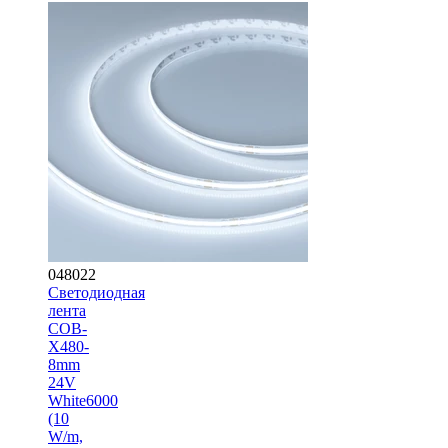
048022
Светодиодная
лента
COB-
X480-
8mm
24V
White6000
(10
W/m,