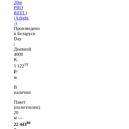
20m
PRO
REEL)
(Arlight,
-)
Произведено
в Беларуси
Day
|
Дневной
4000
K
19
1 122
₽/
м
В
наличии
Пакет
(полиэтилен)
20
м —
80
22 443