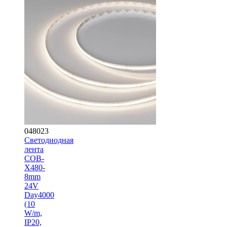
048023
Светодиодная
лента
COB-
X480-
8mm
24V
Day4000
(10
W/m,
IP20,