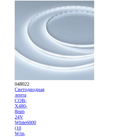
048022
Светодиодная
лента
COB-
X480-
8mm
24V
White6000
(10
W/m,