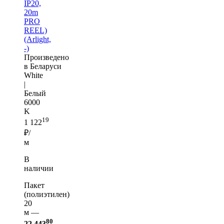
IP20,
20m
PRO
REEL)
(Arlight,
-)
Произведено
в Беларуси
White
|
Белый
6000
K
19
1 122
₽/
м
В
наличии
Пакет
(полиэтилен)
20
м —
80
22 443