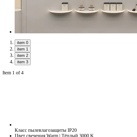
item 0
item 1
item 2
item 3
Item 1 of 4
Класс пылевлагозащиты
IP20
Цвет свечения
Warm | Тёплый 3000 K