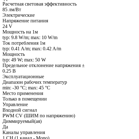
Расчетная световая эффективность
85 лм/Вт
Электрические
Напряжение питания
24 V
Мощность на 1м
typ: 9.8 W/m; max: 10 W/m
Ток потребления 1м
typ: 0.41 A/m; max: 0.42 A/m
Мощность
typ: 49 W; max: 50 W
Предельное отклонение напряжения ±
0.25 В
Эксплуатационные
Диапазон рабочих температур
min: -30 °C; max: 45 °C
Место применения
Только в помещении
Управление
Входной сигнал
PWM СV (ШИМ по напряжению)
Диммируемый(ая)
Да
Каналы управления
1 CH (1 канал - Mono)