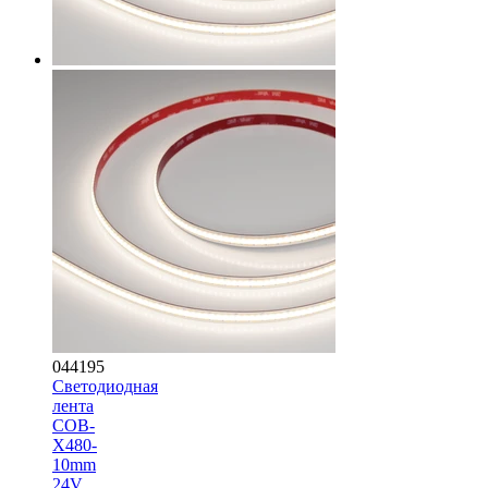
044195
Светодиодная
лента
COB-
X480-
10mm
24V