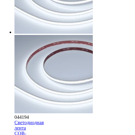
044194
Светодиодная
лента
COB-