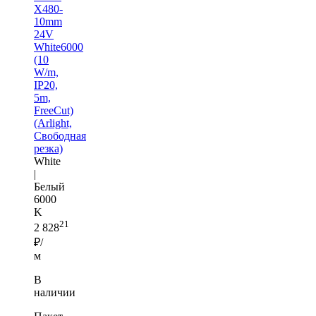
X480-
10mm
24V
White6000
(10
W/m,
IP20,
5m,
FreeCut)
(Arlight,
Свободная
резка)
White
|
Белый
6000
K
21
2 828
₽/
м
В
наличии