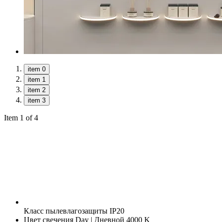
item 0
item 1
item 2
item 3
Item 1 of 4
Класс пылевлагозащиты
IP20
Цвет свечения
Day | Дневной 4000 K