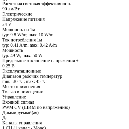
Расчетная световая эффективность
90 лм/Вт
Электрические
Напряжение питания
24 V
Мощность на 1м
typ: 9.8 W/m; max: 10 W/m
Ток потребления 1м
typ: 0.41 A/m; max: 0.42 A/m
Мощность
typ: 49 W; max: 50 W
Предельное отклонение напряжения ±
0.25 В
Эксплуатационные
Диапазон рабочих температур
min: -30 °C; max: 45 °C
Место применения
Только в помещении
Управление
Входной сигнал
PWM СV (ШИМ по напряжению)
Диммируемый(ая)
Да
Каналы управления
1 CH (1 канал - Mono)