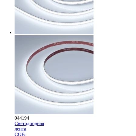
044194
Светодиодная
лента
COB-