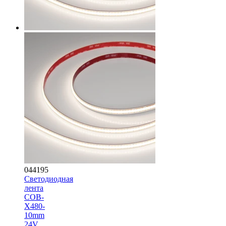
044195
Светодиодная
лента
COB-
X480-
10mm
24V