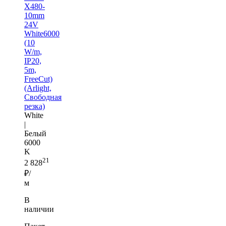
X480-
10mm
24V
White6000
(10
W/m,
IP20,
5m,
FreeCut)
(Arlight,
Свободная
резка)
White
|
Белый
6000
K
21
2 828
₽/
м
В
наличии