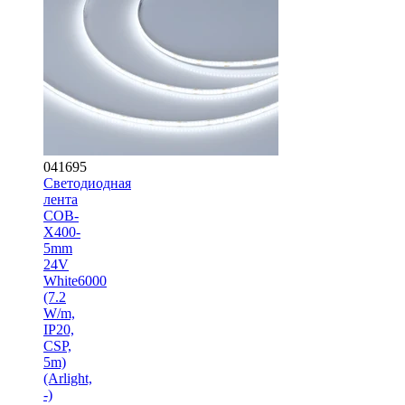
041695
Светодиодная
лента
COB-
X400-
5mm
24V
White6000
(7.2
W/m,
IP20,
CSP,
5m)
(Arlight,
-)