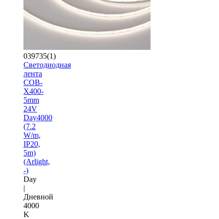
039735(1)
Светодиодная
лента
COB-
X400-
5mm
24V
Day4000
(7.2
W/m,
IP20,
5m)
(Arlight,
-)
Day
|
Дневной
4000
K