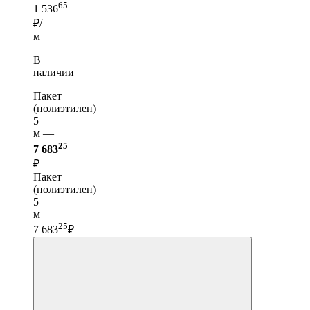
65
1 536
₽/
м
В
наличии
Пакет
(полиэтилен)
5
м —
25
7 683
₽
Пакет
(полиэтилен)
5
м
25
7 683
₽