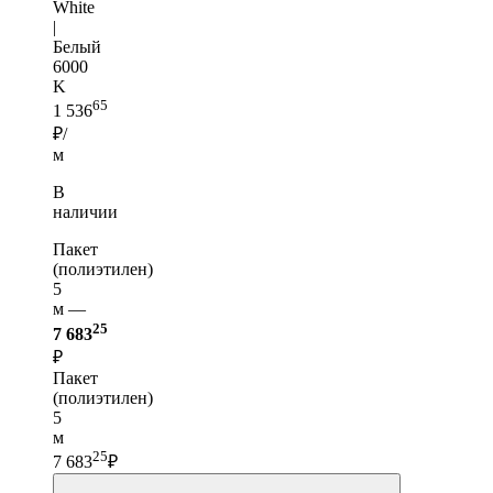
White
|
Белый
6000
K
65
1 536
₽/
м
В
наличии
Пакет
(полиэтилен)
5
м —
25
7 683
₽
Пакет
(полиэтилен)
5
м
25
7 683
₽