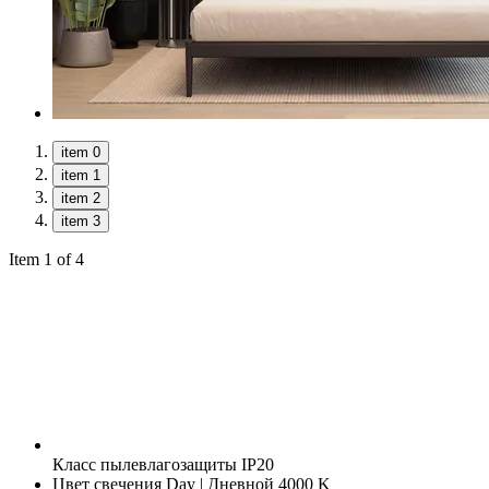
item 0
item 1
item 2
item 3
Item 1 of 4
Класс пылевлагозащиты
IP20
Цвет свечения
Day | Дневной 4000 K