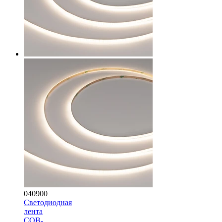
040900
Светодиодная
лента
COB-