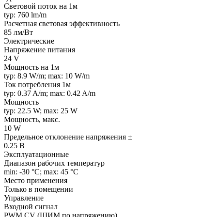
Световой поток на 1м
typ: 760 lm/m
Расчетная световая эффективность
85 лм/Вт
Электрические
Напряжение питания
24 V
Мощность на 1м
typ: 8.9 W/m; max: 10 W/m
Ток потребления 1м
typ: 0.37 A/m; max: 0.42 A/m
Мощность
typ: 22.5 W; max: 25 W
Мощность, макс.
10 W
Предельное отклонение напряжения ±
0.25 В
Эксплуатационные
Диапазон рабочих температур
min: -30 °C; max: 45 °C
Место применения
Только в помещении
Управление
Входной сигнал
PWM СV (ШИМ по напряжению)