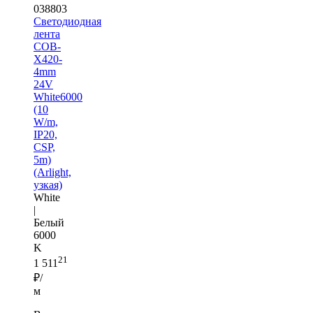
038803
Светодиодная
лента
COB-
X420-
4mm
24V
White6000
(10
W/m,
IP20,
CSP,
5m)
(Arlight,
узкая)
White
|
Белый
6000
K
21
1 511
₽/
м