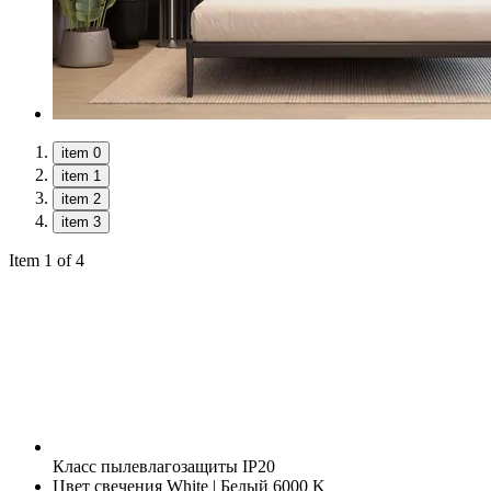
item 0
item 1
item 2
item 3
Item 1 of 4
Класс пылевлагозащиты
IP20
Цвет свечения
White | Белый 6000 K