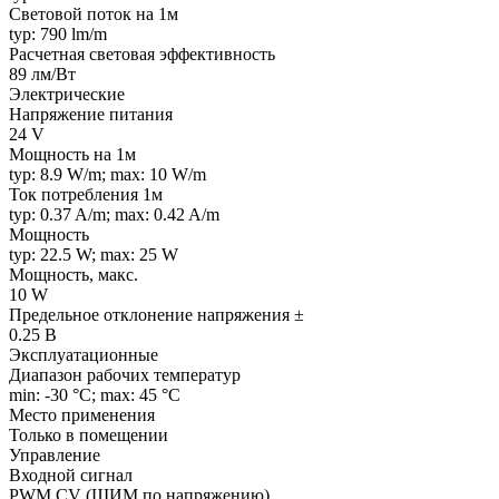
Световой поток на 1м
typ: 790 lm/m
Расчетная световая эффективность
89 лм/Вт
Электрические
Напряжение питания
24 V
Мощность на 1м
typ: 8.9 W/m; max: 10 W/m
Ток потребления 1м
typ: 0.37 A/m; max: 0.42 A/m
Мощность
typ: 22.5 W; max: 25 W
Мощность, макс.
10 W
Предельное отклонение напряжения ±
0.25 В
Эксплуатационные
Диапазон рабочих температур
min: -30 °C; max: 45 °C
Место применения
Только в помещении
Управление
Входной сигнал
PWM СV (ШИМ по напряжению)