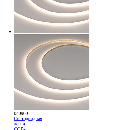
040900
Светодиодная
лента
COB-