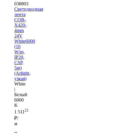
038803
Светодиодная
лента
COB-
X420-
4mm
24V
White6000
(10
W/m,
IP20,
CSP,
5m)
(Arlight,
узкая)
White
|
Белый
6000
K
21
1 511
₽/
м