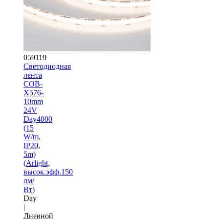
059119
Светодиодная
лента
COB-
X576-
10mm
24V
Day4000
(15
W/m,
IP20,
5m)
(Arlight,
высок.эфф.150
лм/
Вт)
Day
|
Дневной