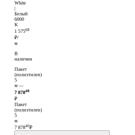
White
|
Белый
6000
K
68
1 575
₽/
м
В
наличии
Пакет
(полиэтилен)
5
м —
40
7 878
₽
Пакет
(полиэтилен)
5
м
40
7 878
₽