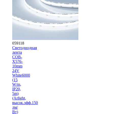
059118
Светодиодная
лента
COB-
X576-
10mm
24V
White6000
(15
W/m,
IP20,
5m)
(Arlight,
высок.эфф.150
лм/
Вт)