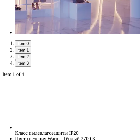
item 0
item 1
item 2
item 3
Item 1 of 4
Класс пылевлагозащиты
IP20
Цвет свечения
Warm | Тёплый 2700 K