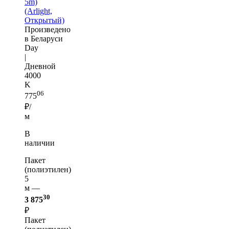
5m)
(Arlight,
Открытый)
Произведено
в Беларуси
Day
|
Дневной
4000
K
06
775
₽/
м
В
наличии
Пакет
(полиэтилен)
5
м —
30
3 875
₽
Пакет