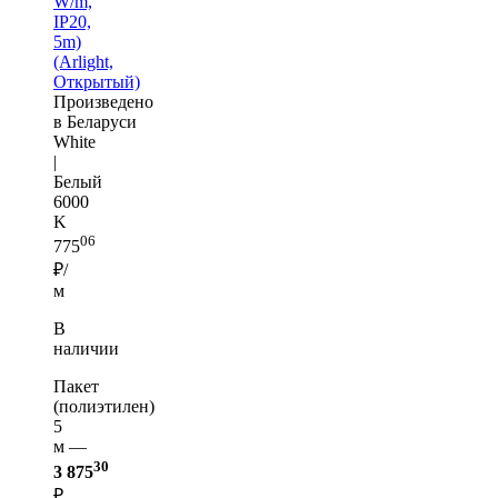
W/m,
IP20,
5m)
(Arlight,
Открытый)
Произведено
в Беларуси
White
|
Белый
6000
K
06
775
₽/
м
В
наличии
Пакет
(полиэтилен)
5
м —
30
3 875
₽