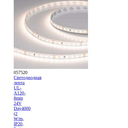
057520
Светодиодная
лента
UL-
A120-
8mm
24V
Day4000
(2
W/m,
IP20,