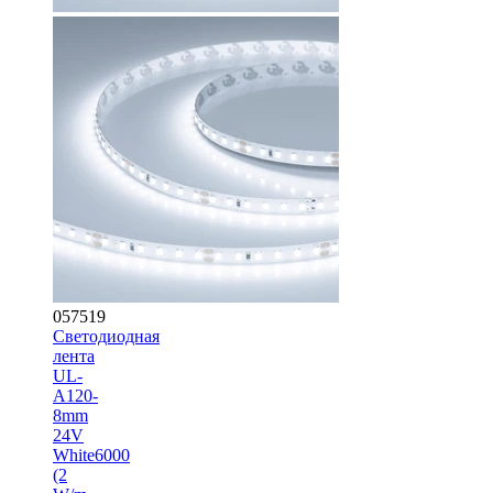
057519
Светодиодная
лента
UL-
A120-
8mm
24V
White6000
(2