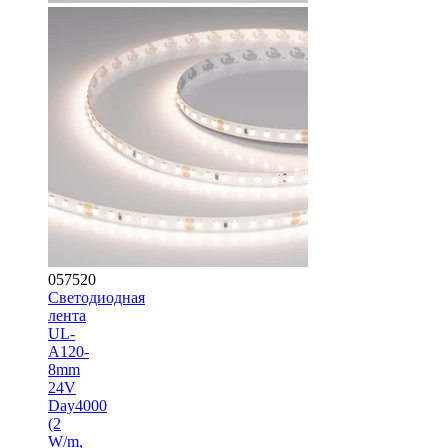
057520
Светодиодная
лента
UL-
A120-
8mm
24V
Day4000
(2
W/m,