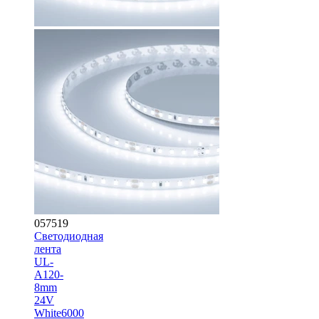
057519
Светодиодная
лента
UL-
A120-
8mm
24V
White6000