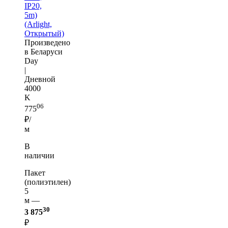
IP20,
5m)
(Arlight,
Открытый)
Произведено
в Беларуси
Day
|
Дневной
4000
K
06
775
₽/
м
В
наличии
Пакет
(полиэтилен)
5
м —
30
3 875
₽