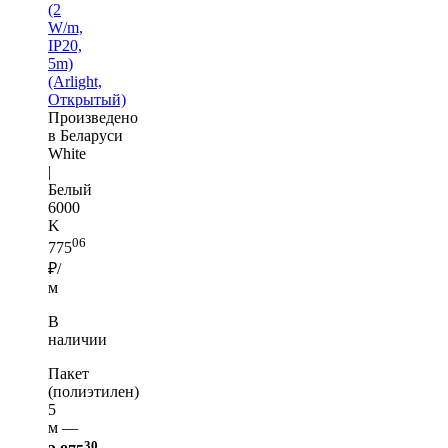
(2
W/m,
IP20,
5m)
(Arlight,
Открытый)
Произведено
в Беларуси
White
|
Белый
6000
K
06
775
₽/
м
В
наличии
Пакет
(полиэтилен)
5
м —
30