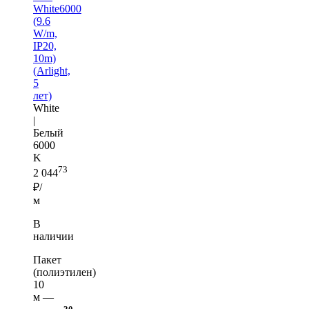
White6000
(9.6
W/m,
IP20,
10m)
(Arlight,
5
лет)
White
|
Белый
6000
K
73
2 044
₽/
м
В
наличии
Пакет
(полиэтилен)
10
м —
30