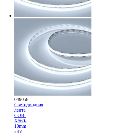
049058
Светодиодная
лента
COB-
X560-
10mm
24V