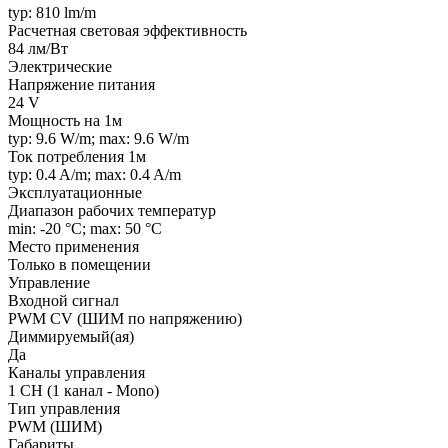
typ: 810 lm/m
Расчетная световая эффективность
84 лм/Вт
Электрические
Напряжение питания
24 V
Мощность на 1м
typ: 9.6 W/m; max: 9.6 W/m
Ток потребления 1м
typ: 0.4 A/m; max: 0.4 A/m
Эксплуатационные
Диапазон рабочих температур
min: -20 °C; max: 50 °C
Место применения
Только в помещении
Управление
Входной сигнал
PWM СV (ШИМ по напряжению)
Диммируемый(ая)
Да
Каналы управления
1 CH (1 канал - Mono)
Тип управления
PWM (ШИМ)
Габариты