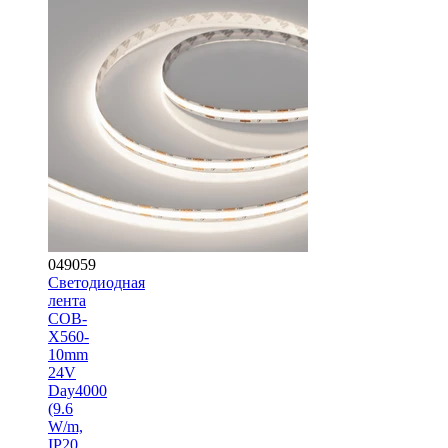
049059
Светодиодная
лента
COB-
X560-
10mm
24V
Day4000
(9.6
W/m,
IP20,