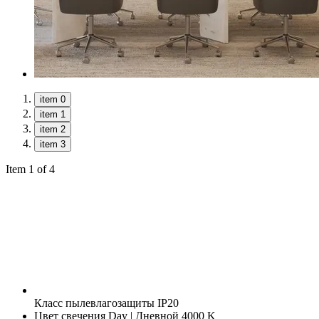
item 0
item 1
item 2
item 3
Item 1 of 4
Класс пылевлагозащиты
IP20
Цвет свечения
Day | Дневной 4000 K