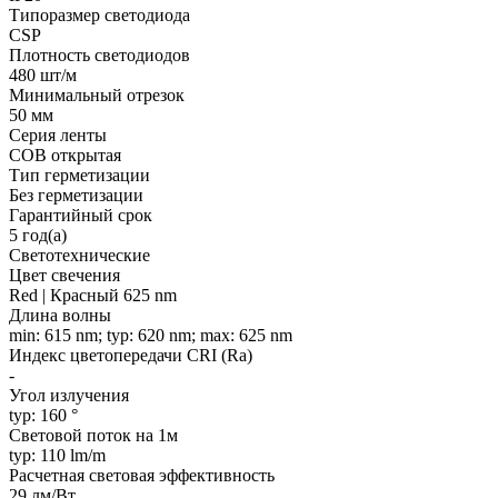
Типоразмер светодиода
CSP
Плотность светодиодов
480 шт/м
Минимальный отрезок
50 мм
Серия ленты
COB открытая
Тип герметизации
Без герметизации
Гарантийный срок
5 год(а)
Светотехнические
Цвет свечения
Red | Красный 625 nm
Длина волны
min: 615 nm; typ: 620 nm; max: 625 nm
Индекс цветопередачи CRI (Ra)
-
Угол излучения
typ: 160 °
Световой поток на 1м
typ: 110 lm/m
Расчетная световая эффективность
29 лм/Вт