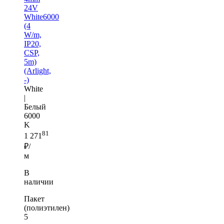
24V
White6000
(4
W/m,
IP20,
CSP,
5m)
(Arlight,
-)
White
|
Белый
6000
K
81
1 271
₽/
м
В
наличии
Пакет
(полиэтилен)
5