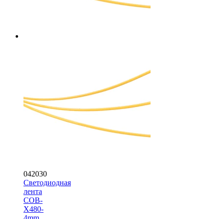
042030
Светодиодная
лента
COB-
X480-
4mm