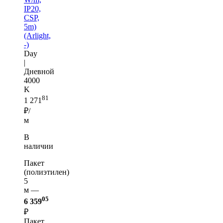
IP20,
CSP,
5m)
(Arlight,
-)
Day
|
Дневной
4000
K
81
1 271
₽/
м
В
наличии
Пакет
(полиэтилен)
5
м —
05
6 359
₽
Пакет