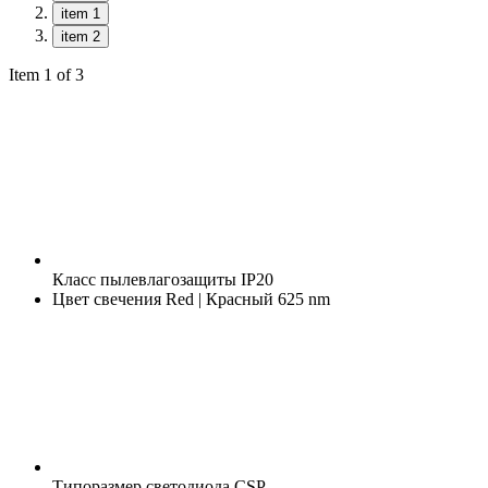
item 1
item 2
Item 1 of 3
Класс пылевлагозащиты
IP20
Цвет свечения
Red | Красный 625 nm
Типоразмер светодиода
CSP