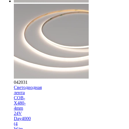
042031
Светодиодная
лента
COB-
X480-
4mm
24V
Day4000
(4
W/m,