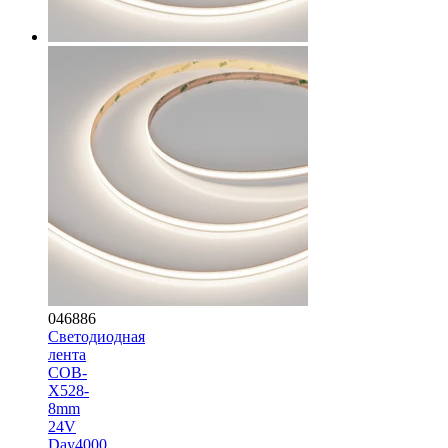
046886
Светодиодная
лента
COB-
X528-
8mm
24V
Day4000