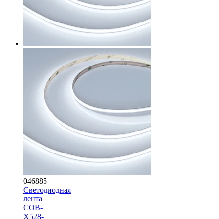
046885
Светодиодная
лента
COB-
X528-