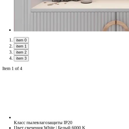
item 0
item 1
item 2
item 3
Item 1 of 4
Класс пылевлагозащиты
IP20
Цвет свечения
White | Белый 6000 K