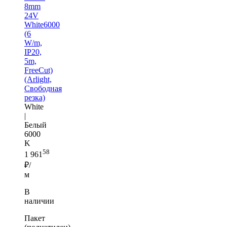
8mm
24V
White6000
(6
W/m,
IP20,
5m,
FreeCut)
(Arlight,
Свободная
резка)
White
|
Белый
6000
K
58
1 961
₽/
м
В
наличии
Пакет