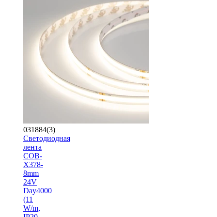
031884(3)
Светодиодная
лента
COB-
X378-
8mm
24V
Day4000
(11
W/m,
IP20,