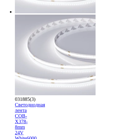
031885(3)
Светодиодная
лента
COB-
X378-
8mm
24V
White6000