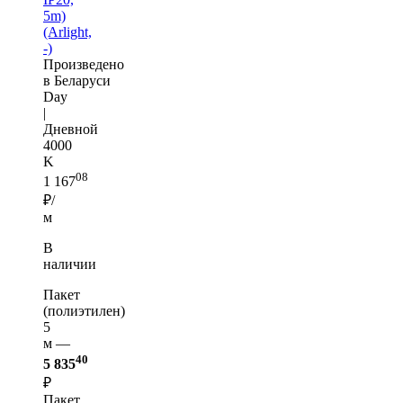
5m)
(Arlight,
-)
Произведено
в Беларуси
Day
|
Дневной
4000
K
08
1 167
₽/
м
В
наличии
Пакет
(полиэтилен)
5
м —
40
5 835
₽
Пакет