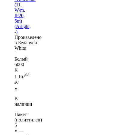
(11
W/m,
IP20,
5m)
(Arlight,
-)
Произведено
в Беларуси
White
|
Белый
6000
K
08
1 167
₽/
м
В
наличии
Пакет
(полиэтилен)
5
м —